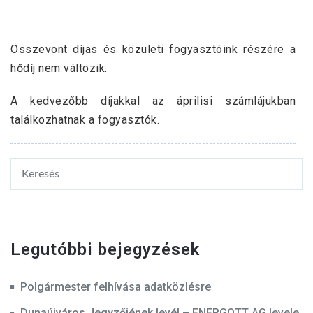
Összevont díjas és közületi fogyasztóink részére a
hődíj nem változik.
A kedvezőbb díjakkal az áprilisi számlájukban
találkozhatnak a fogyasztók.
Legutóbbi bejegyzések
Polgármester felhívása adatközlésre
Dunaújváros Jegyzőjének levél – ENERGOTT AG levele