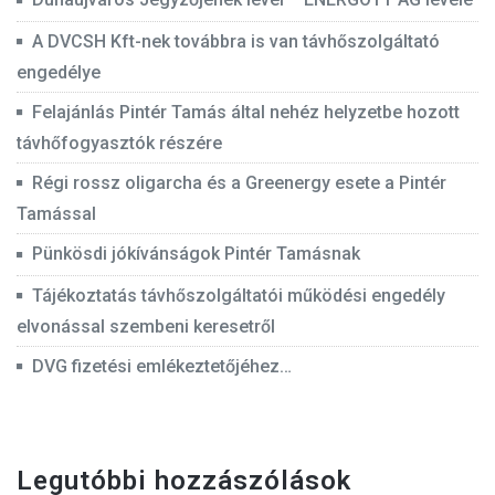
A DVCSH Kft-nek továbbra is van távhőszolgáltató
engedélye
Felajánlás Pintér Tamás által nehéz helyzetbe hozott
távhőfogyasztók részére
Régi rossz oligarcha és a Greenergy esete a Pintér
Tamással
Pünkösdi jókívánságok Pintér Tamásnak
Tájékoztatás távhőszolgáltatói működési engedély
elvonással szembeni keresetről
DVG fizetési emlékeztetőjéhez…
Legutóbbi hozzászólások