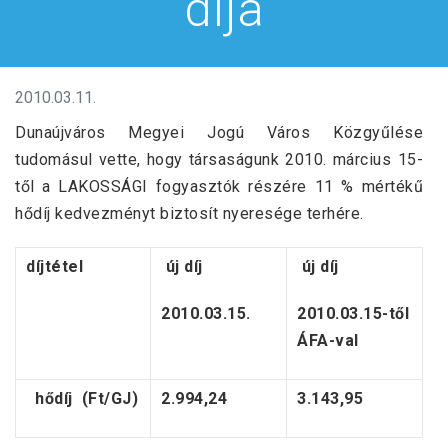
díja
2010.03.11.
Dunaújváros Megyei Jogú Város Közgyűlése
tudomásul vette, hogy társaságunk 2010. március 15-
től a LAKOSSÁGI fogyasztók részére 11 % mértékű
hődíj kedvezményt biztosít nyeresége terhére.
díjtétel
új díj
új díj
2010.03.15.
2010.03.15-től
ÁFA-val
hődíj (Ft/GJ)
2.994,24
3.143,95