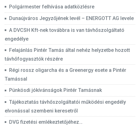
Polgármester felhívása adatközlésre
Dunaújváros Jegyzőjének levél – ENERGOTT AG levele
A DVCSH Kft-nek továbbra is van távhőszolgáltató
engedélye
Felajánlás Pintér Tamás által nehéz helyzetbe hozott
távhőfogyasztók részére
Régi rossz oligarcha és a Greenergy esete a Pintér
Tamással
Pünkösdi jókívánságok Pintér Tamásnak
Tájékoztatás távhőszolgáltatói működési engedély
elvonással szembeni keresetről
DVG fizetési emlékeztetőjéhez…