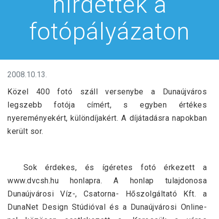
hírdettek a
fotópályázaton
2008.10.13.
Közel 400 fotó száll versenybe a Dunaújváros
legszebb fotója címért, s egyben értékes
nyereményekért, különdíjakért. A díjátadásra napokban
került sor.
Sok érdekes, és ígéretes fotó érkezett a
www.dvcsh.hu honlapra. A honlap tulajdonosa
Dunaújvárosi Víz-, Csatorna- Hőszolgáltató Kft. a
DunaNet Design Stúdióval és a Dunaújvárosi Online-