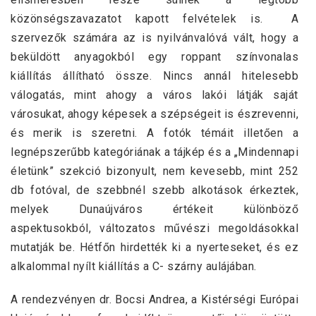
közönségszavazatot kapott felvételek is. A
szervezők számára az is nyilvánvalóvá vált, hogy a
beküldött anyagokból egy roppant színvonalas
kiállítás állítható össze. Nincs annál hitelesebb
válogatás, mint ahogy a város lakói látják saját
városukat, ahogy képesek a szépségeit is észrevenni,
és merik is szeretni. A fotók témáit illetően a
legnépszerűbb kategóriának a tájkép és a „Mindennapi
életünk” szekció bizonyult, nem kevesebb, mint 252
db fotóval, de szebbnél szebb alkotások érkeztek,
melyek Dunaújváros értékeit különböző
aspektusokból, változatos művészi megoldásokkal
mutatják be. Hétfőn hirdették ki a nyerteseket, és ez
alkalommal nyílt kiállítás a C- szárny aulájában.
A rendezvényen dr. Bocsi Andrea, a Kistérségi Európai