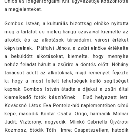
Uniós és Idegenforgalmi Kht. ügyvezetője köszöntötte
a megjelenteket.
Gombos István, a kulturális bizottság elnöke nyitotta
meg a tárlatot és meleg hangú szavaival kiemelte az
alkotók és az alkotások társadalmi, városi értéket
képviselnek. Pálfalvi János, a zsűri elnöke értékelte
a beküldött alkotásokat, kiemelte, hogy mennyire
nehéz feladat hárult a zsűrire a döntés előtt. Néhány
tanácsot adott az alkotóknak, majd reményét fejezte
ki, hogy a ,most fellelt tehetségek kellő segítséget
kapnak. Gombos István átadta a díjakat a zsűri által
kiemelkedő fotók készítőinek: Első helyezett lett:
Kovácsné Látos Éva Pentele-híd naplementében című
képe, második Kontár Csaba: Origo, harmadik Molnár
Judit: Víztorony, negyedik: Mlinkó Gabriella Újvárosi
Kozmosz, ötödik Tóth Imre: Csapatszellem, hatodik