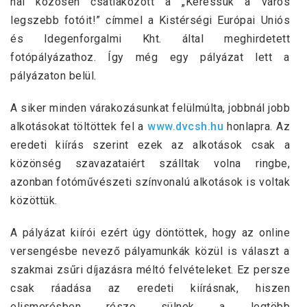
nal közösen csatlakozott a „Keressük a város
legszebb fotóit!” címmel a Kistérségi Európai Uniós
és Idegenforgalmi Kht. által meghirdetett
fotópályázathoz. Így még egy pályázat lett a
pályázaton belül.
A siker minden várakozásunkat felülmúlta, jobbnál jobb
alkotásokat töltöttek fel a
www.dvcsh.hu
honlapra. Az
eredeti kiírás szerint ezek az alkotások csak a
közönség szavazataiért szálltak volna ringbe,
azonban fotóművészeti színvonalú alkotások is voltak
közöttük.
A pályázat kiírói ezért úgy döntöttek, hogy az online
versengésbe nevező pályamunkák közül is választ a
szakmai zsűri díjazásra méltó felvételeket. Ez persze
csak ráadása az eredeti kiírásnak, hiszen
elismerésben része
sülnek a legtöbb