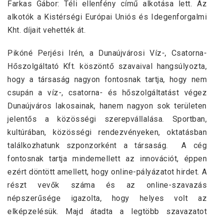
Farkas Gábor: Téli ellenfény című alkotása lett. Az
alkotók a Kistérségi Európai Uniós és Idegenforgalmi
Kht. díjait vehették át.
Pikóné Perjési Irén, a Dunaújvárosi Víz-, Csatorna-
Hőszolgáltató Kft. köszöntő szavaival hangsúlyozta,
hogy a társaság nagyon fontosnak tartja, hogy nem
csupán a víz-, csatorna- és hőszolgáltatást végez
Dunaújváros lakosainak, hanem nagyon sok területen
jelentős a közösségi szerepvállalása. Sportban,
kultúrában, közösségi rendezvényeken, oktatásban
találkozhatunk szponzorként a társaság. A cég
fontosnak tartja mindemellett az innovációt, éppen
ezért döntött amellett, hogy online-pályázatot hirdet. A
részt vevők száma és az online-szavazás
népszerűsége igazolta, hogy helyes volt az
elképzelésük. Majd átadta a legtöbb szavazatot