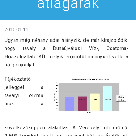
átlagárak
2010.01.11.
Ugyan még néhány adat hiányzik, de már kirajzolódik,
hogy tavaly a Dunaújvárosi Víz-, Csatorna-
Hőszolgáltató Kft. melyik erőműtől mennyiért vette a
hő gigajoulját.
Tájékoztató
jelleggel a
tavalyi erőmű
árak a
következőképpen alakultak: A Verebélyi úti erőmű:
2.600
forintért adott egy gigajoul hőt, az Építők úti