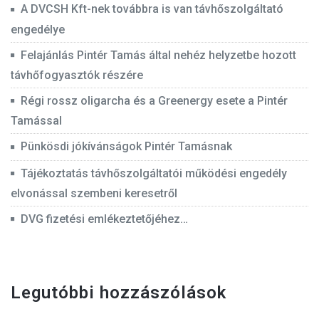
A DVCSH Kft-nek továbbra is van távhőszolgáltató
engedélye
Felajánlás Pintér Tamás által nehéz helyzetbe hozott
távhőfogyasztók részére
Régi rossz oligarcha és a Greenergy esete a Pintér
Tamással
Pünkösdi jókívánságok Pintér Tamásnak
Tájékoztatás távhőszolgáltatói működési engedély
elvonással szembeni keresetről
DVG fizetési emlékeztetőjéhez…
Legutóbbi hozzászólások