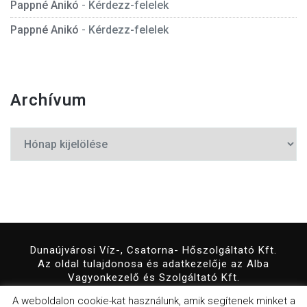
Pappné Anikó
-
Kérdezz-felelek
Pappné Anikó
-
Kérdezz-felelek
Archívum
Archívum
Dunaújvárosi Víz-, Csatorna- Hőszolgáltató Kft.
Az oldal tulajdonosa és adatkezelője az Alba
Vagyonkezelő és Szolgáltató Kft.
© 2019 Minden jog fenntartva!
A weboldalon cookie-kat használunk, amik segítenek minket a