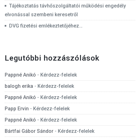
Tájékoztatás távhőszolgáltatói működési engedély
elvonással szembeni keresetről
DVG fizetési emlékeztetőjéhez…
Legutóbbi hozzászólások
Pappné Anikó
-
Kérdezz-felelek
balogh erika
-
Kérdezz-felelek
Pappné Anikó
-
Kérdezz-felelek
Papp Ervin
-
Kérdezz-felelek
Pappné Anikó
-
Kérdezz-felelek
Bártfai Gábor Sándor
-
Kérdezz-felelek