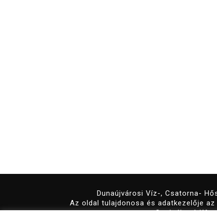
Dunaújvárosi Víz-, Csatorna- Hős
Az oldal tulajdonosa és adatkezelője a
Szolgáltató Kft.