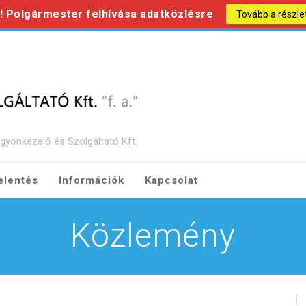
s! Polgármester felhívása adatközlésre
Tovább a részle
gyonkezelő és Szolgáltató Kft.
elentés
Információk
Kapcsolat
Közlemény