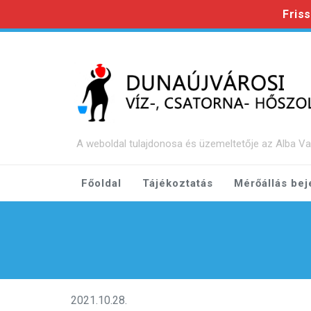
Fris
Ugrás a fő tartalomra
Ugrás a láblécre
A weboldal tulajdonosa és üzemeltetője az Alba Va
Főoldal
Tájékoztatás
Mérőállás bej
2021.10.28.