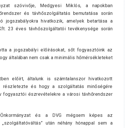
nyzat szóvivője, Medgyesi Miklós, a napokban
hőrendszer és távhőszolgáltatás bemutatása során
ó jogszabályokra hivatkozik, amelyek betartása a
Kft. 23 éves távhőszolgáltatói tevékenysége során
tta a jogszabályi előírásokat, sőt fogyasztóink az
, hogy általában nem csak a minimális hőmérsékleteket
en előírt, általunk is számtalanszor hivatkozott
s részletezte és hogy a szolgáltatás minőségére
 fogyasztói észrevételekre a városi távhőrendszer
az Önkormányzat és a DVG mégsem képes az
tt „szolgáltatóváltás” után néhány hónappal sem a