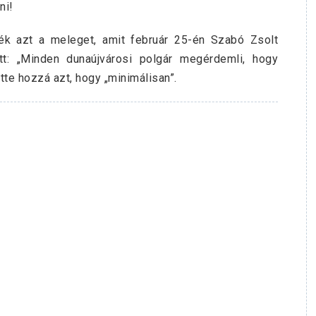
ni!
ék azt a meleget, amit február 25-én Szabó Zsolt
ett: „Minden dunaújvárosi polgár megérdemli, hogy
tte hozzá azt, hogy „minimálisan”.