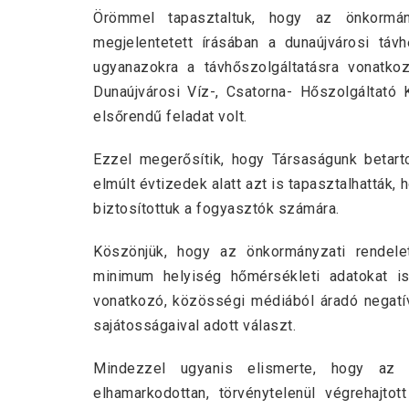
Örömmel tapasztaltuk, hogy az önkormá
megjelentetett írásában a dunaújvárosi táv
ugyanazokra a távhőszolgáltatásra vonatkoz
Dunaújvárosi Víz-, Csatorna- Hőszolgáltató 
elsőrendű feladat volt.
Ezzel megerősítik, hogy Társaságunk betarto
elmúlt évtizedek alatt azt is tapasztalhatták
biztosítottuk a fogyasztók számára.
Köszönjük, hogy az önkormányzati rendeletb
minimum helyiség hőmérsékleti adatokat i
vonatkozó, közösségi médiából áradó negatív
sajátosságaival adott választ.
Mindezzel ugyanis elismerte, hogy 
elhamarkodottan, törvénytelenül végrehajto