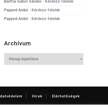
Bártfai Gábor Sándor
-
Kérdezz-felelek
Pappné Anikó
-
Kérdezz-felelek
Pappné Anikó
-
Kérdezz-felelek
Archívum
Archívum
datvédelem
Hírek
Elérhetőségek