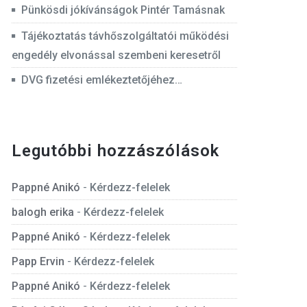
Pünkösdi jókívánságok Pintér Tamásnak
Tájékoztatás távhőszolgáltatói működési
engedély elvonással szembeni keresetről
DVG fizetési emlékeztetőjéhez…
Legutóbbi hozzászólások
Pappné Anikó
-
Kérdezz-felelek
balogh erika
-
Kérdezz-felelek
Pappné Anikó
-
Kérdezz-felelek
Papp Ervin
-
Kérdezz-felelek
Pappné Anikó
-
Kérdezz-felelek