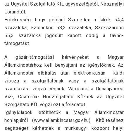
az Ügyvitel Szolgáltató Kft. ügyvezetőjétől, Neszmélyi
Lorándtól.
Érdekesség, hogy például Szegeden a lakók 54,4
százaléka, Szolnokon 58,3 százaléka, Szekszárdon
55,3 százaléka jogosult kapott eddig a távhő-
támogatást.
A gázár-támogatási kérvényeket a Magyar
Államkincstárhoz kell benyújtani az igénylőknek. Az
Államkincstár elbírálás után elektronikusan küldi
vissza a szolgáltatónak vagy a szolgáltatónak
számlázást végző cégnek. Városunk a Dunaújvárosi
Víz-, Csatorna- Hőszolgáltató Kft-nek az Ügyvitel
Szolgáltató Kft. végzi ezt a feladatot.
Igénylőlapok letölthetők a Magyar Államkincstár
honlapjáról (www.allamkincstar.gov.hu). Kitöltéséhez
segítséget kérhetnek a munkaügyi központ helyi