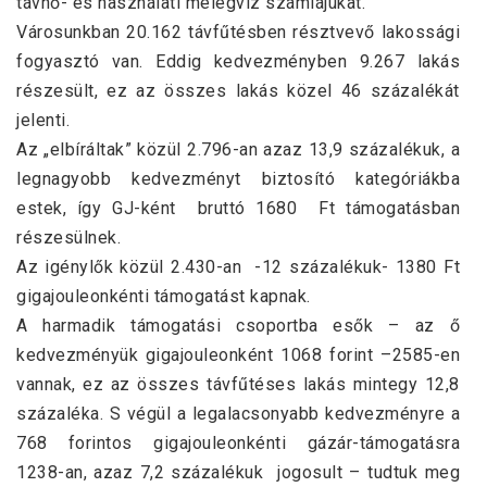
távhő- és használati melegvíz számlájukat.
Városunkban 20.162 távfűtésben résztvevő lakossági
fogyasztó van. Eddig kedvezményben 9.267 lakás
részesült, ez az összes lakás közel 46 százalékát
jelenti.
Az „elbíráltak” közül 2.796-an azaz 13,9 százalékuk, a
legnagyobb kedvezményt biztosító kategóriákba
estek, így GJ-ként bruttó 1680 Ft támogatásban
részesülnek.
Az igénylők közül 2.430-an -12 százalékuk- 1380 Ft
gigajouleonkénti támogatást kapnak.
A harmadik támogatási csoportba esők – az ő
kedvezményük gigajouleonként 1068 forint –2585-en
vannak, ez az összes távfűtéses lakás mintegy 12,8
százaléka. S végül a legalacsonyabb kedvezményre a
768 forintos gigajouleonkénti gázár-támogatásra
1238-an, azaz 7,2 százalékuk jogosult – tudtuk meg