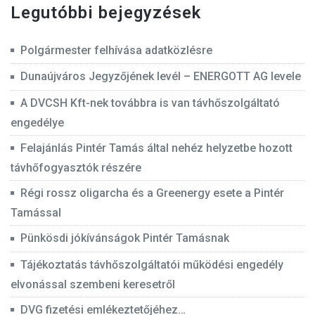
Legutóbbi bejegyzések
Polgármester felhívása adatközlésre
Dunaújváros Jegyzőjének levél – ENERGOTT AG levele
A DVCSH Kft-nek továbbra is van távhőszolgáltató
engedélye
Felajánlás Pintér Tamás által nehéz helyzetbe hozott
távhőfogyasztók részére
Régi rossz oligarcha és a Greenergy esete a Pintér
Tamással
Pünkösdi jókívánságok Pintér Tamásnak
Tájékoztatás távhőszolgáltatói működési engedély
elvonással szembeni keresetről
DVG fizetési emlékeztetőjéhez…