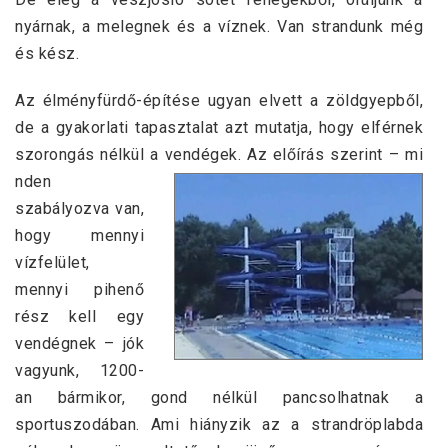
nyárnak, a melegnek és a víznek. Van strandunk még
és kész.
Az élményfürdő-építése ugyan elvett a zöldgyepből,
de a gyakorlati tapasztalat azt mutatja, hogy elférnek
szorongás nélkül a vendégek. Az előírás szerint – mi
nden
szabályozva van,
hogy mennyi
vízfelület,
mennyi pihenő
rész kell egy
vendégnek – jók
vagyunk, 1200-
an bármikor, gond nélkül pancsolhatnak a
sportuszodában. Ami hiányzik az a strandröplabda