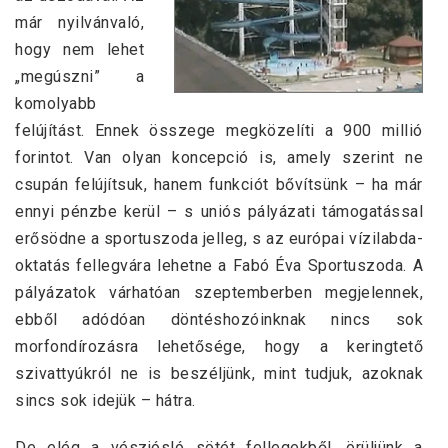
már nyilvánvaló,
hogy nem lehet
„megúszni” a
komolyabb
felújítást. Ennek összege megközelíti a 900 millió
forintot. Van olyan koncepció is, amely szerint ne
csupán felújítsuk, hanem funkciót bővítsünk – ha már
ennyi pénzbe kerül – s uniós pályázati támogatással
erősödne a sportuszoda jelleg, s az európai vízilabda-
oktatás fellegvára lehetne a Fabó Éva Sportuszoda. A
pályázatok várhatóan szeptemberben megjelennek,
ebből adódóan döntéshozóinknak nincs sok
morfondírozásra lehetősége, hogy a keringtető
szivattyúkról ne is beszéljünk, mint tudjuk, azoknak
sincs sok idejük – hátra.
De elég a vészjósló sötét fellegekből, örüljünk a