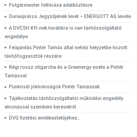
Polgármester felhívása adatközlésre
Dunaújváros Jegyzőjének levél – ENERGOTT AG levele
A DVCSH Kft-nek továbbra is van távhőszolgáltató
engedélye
Felajánlás Pintér Tamás által nehéz helyzetbe hozott
távhőfogyasztók részére
Régi rossz oligarcha és a Greenergy esete a Pintér
Tamással
Pünkösdi jókívánságok Pintér Tamásnak
Tájékoztatás távhőszolgáltatói működési engedély
elvonással szembeni keresetről
DVG fizetési emlékeztetőjéhez…