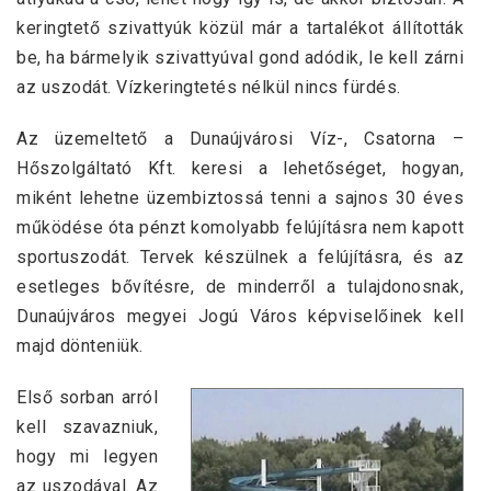
keringtető szivattyúk közül már a tartalékot állították
be, ha bármelyik szivattyúval gond adódik, le kell zárni
az uszodát. Vízkeringtetés nélkül nincs fürdés.
Az üzemeltető a Dunaújvárosi Víz-, Csatorna –
Hőszolgáltató Kft. keresi a lehetőséget, hogyan,
miként lehetne üzembiztossá tenni a sajnos 30 éves
működése óta pénzt komolyabb felújításra nem kapott
sportuszodát. Tervek készülnek a felújításra, és az
esetleges bővítésre, de minderről a tulajdonosnak,
Dunaújváros megyei Jogú Város képviselőinek kell
majd dönteniük.
Első sorban arról
kell szavazniuk,
hogy mi legyen
az uszodával. Az