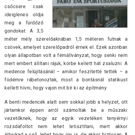
csőcsere csak
ideiglenes oldja
meg a fürdőző
gondokat. A 3,5
méter mély szerelőaknában 1,5 méteren futnak a
csövek, amelyet szerelőpadról érnek el. Ezek azonban
olyan állapotban volt a fémállványzat, hogy senki nem
mert embert állítani rájuk, körbe kellett hát zsaluzni. A
medence felújításánál – amikor feszítetté tették – a
födémre rábetonoztak, most a bontásnál statikust
kellett hívni, hogy vajon mit bír ki az építmény.
A benti medencék alatt sem sokkal jobb a helyzet, ott
jártamkor éppen arról számoltak be a műszaki
vezetőknek, hogy az egyik vezetéken tenyérnyi
rozsdafoltot nem lehet letisztítani, mert akkor
átlyukad a cső, lehet hogy így is, de akkor biztosan. A