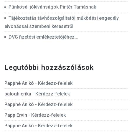
Pünkösdi jókívánságok Pintér Tamásnak
Tájékoztatás távhőszolgáltatói működési engedély
elvonással szembeni keresetről
DVG fizetési emlékeztetőjéhez…
Legutóbbi hozzászólások
Pappné Anikó
-
Kérdezz-felelek
balogh erika
-
Kérdezz-felelek
Pappné Anikó
-
Kérdezz-felelek
Papp Ervin
-
Kérdezz-felelek
Pappné Anikó
-
Kérdezz-felelek