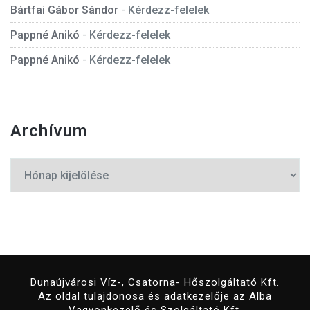
Bártfai Gábor Sándor
-
Kérdezz-felelek
Pappné Anikó
-
Kérdezz-felelek
Pappné Anikó
-
Kérdezz-felelek
Archívum
Archívum
Dunaújvárosi Víz-, Csatorna- Hőszolgáltató Kft.
Az oldal tulajdonosa és adatkezelője az Alba