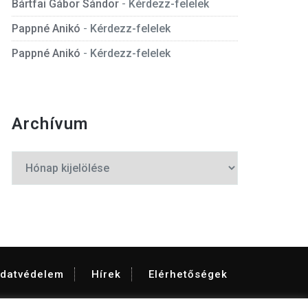
Bártfai Gábor Sándor
-
Kérdezz-felelek
Pappné Anikó
-
Kérdezz-felelek
Pappné Anikó
-
Kérdezz-felelek
Archívum
Archívum
datvédelem
Hírek
Elérhetőségek