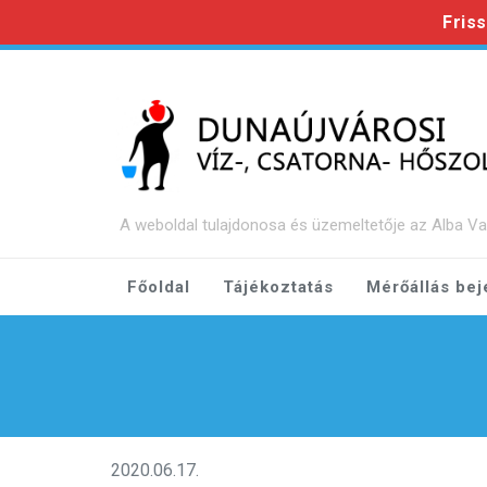
Fris
Ugrás a fő tartalomra
Ugrás a láblécre
A weboldal tulajdonosa és üzemeltetője az Alba Va
Főoldal
Tájékoztatás
Mérőállás bej
2020.06.17.