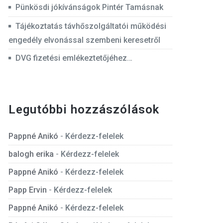
Pünkösdi jókívánságok Pintér Tamásnak
Tájékoztatás távhőszolgáltatói működési
engedély elvonással szembeni keresetről
DVG fizetési emlékeztetőjéhez…
Legutóbbi hozzászólások
Pappné Anikó
-
Kérdezz-felelek
balogh erika
-
Kérdezz-felelek
Pappné Anikó
-
Kérdezz-felelek
Papp Ervin
-
Kérdezz-felelek
Pappné Anikó
-
Kérdezz-felelek