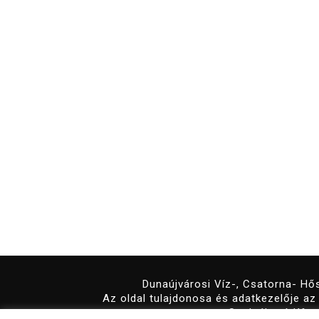
Dunaújvárosi Víz-, Csatorna- Hős
Az oldal tulajdonosa és adatkezelője a
Szolgáltató Kft.