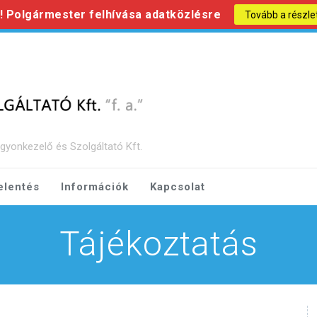
s! Polgármester felhívása adatközlésre
Tovább a részle
gyonkezelő és Szolgáltató Kft.
elentés
Információk
Kapcsolat
Tájékoztatás