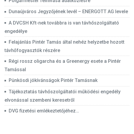
Polgármester felhívása adatközlésre
Dunaújváros Jegyzőjének levél – ENERGOTT AG levele
A DVCSH Kft-nek továbbra is van távhőszolgáltató
engedélye
Felajánlás Pintér Tamás által nehéz helyzetbe hozott
távhőfogyasztók részére
Régi rossz oligarcha és a Greenergy esete a Pintér
Tamással
Pünkösdi jókívánságok Pintér Tamásnak
Tájékoztatás távhőszolgáltatói működési engedély
elvonással szembeni keresetről
DVG fizetési emlékeztetőjéhez…