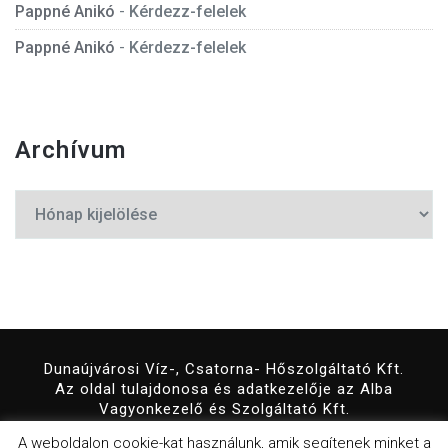
Pappné Anikó
-
Kérdezz-felelek
Pappné Anikó
-
Kérdezz-felelek
Archívum
Archívum
Dunaújvárosi Víz-, Csatorna- Hőszolgáltató Kft.
Az oldal tulajdonosa és adatkezelője az Alba
Vagyonkezelő és Szolgáltató Kft.
© 2019 Minden jog fenntartva!
A weboldalon cookie-kat használunk, amik segítenek minket a