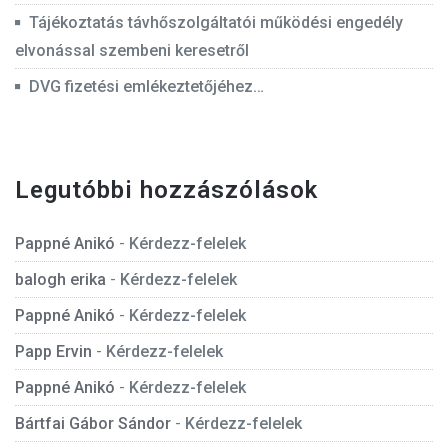
Tájékoztatás távhőszolgáltatói működési engedély
elvonással szembeni keresetről
DVG fizetési emlékeztetőjéhez…
Legutóbbi hozzászólások
Pappné Anikó
-
Kérdezz-felelek
balogh erika
-
Kérdezz-felelek
Pappné Anikó
-
Kérdezz-felelek
Papp Ervin
-
Kérdezz-felelek
Pappné Anikó
-
Kérdezz-felelek
Bártfai Gábor Sándor
-
Kérdezz-felelek