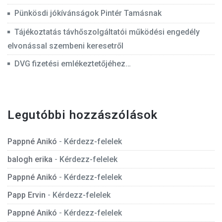
Pünkösdi jókívánságok Pintér Tamásnak
Tájékoztatás távhőszolgáltatói működési engedély
elvonással szembeni keresetről
DVG fizetési emlékeztetőjéhez…
Legutóbbi hozzászólások
Pappné Anikó
-
Kérdezz-felelek
balogh erika
-
Kérdezz-felelek
Pappné Anikó
-
Kérdezz-felelek
Papp Ervin
-
Kérdezz-felelek
Pappné Anikó
-
Kérdezz-felelek