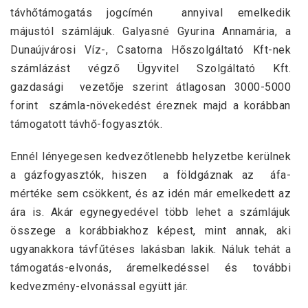
távhőtámogatás jogcímén annyival emelkedik
májustól számlájuk. Galyasné Gyurina Annamária, a
Dunaújvárosi Víz-, Csatorna Hőszolgáltató Kft-nek
számlázást végző Ügyvitel Szolgáltató Kft.
gazdasági vezetője szerint átlagosan 3000-5000
forint számla-növekedést éreznek majd a korábban
támogatott távhő-fogyasztók.
Ennél lényegesen kedvezőtlenebb helyzetbe kerülnek
a gázfogyasztók, hiszen a földgáznak az áfa-
mértéke sem csökkent, és az idén már emelkedett az
ára is. Akár egynegyedével több lehet a számlájuk
összege a korábbiakhoz képest, mint annak, aki
ugyanakkora távfűtéses lakásban lakik. Náluk tehát a
támogatás-elvonás, áremelkedéssel és további
kedvezmény-elvonással együtt jár.