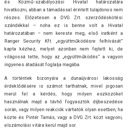
és Közmű-szabályozási Hivatal határozatára
hivatkozni, abban a támadással érintett tulajdonos nem
részes. Előzetesen a DVG Zrt. szerződéskötési
szándékkal – noha ez is benne volt a Hivatal
határozatában – nem kereste meg, első iratként a
Ranger Security Kft. „együttműködésre felhívását”
kapta kézhez, melyet azonban nem fejtett ki, de
világossá tette, hogy az „együttműködés” a vagyon
ingyenes átadását foglalja magába.
A történtek bizonyára a dunaújvárosi lakosság
érdeklődésére is számot tarthatnak, mivel jogosan
merül fel a kérdés, hogy milyen eszközöket
használnak majd a távhő fogyasztók díjbeszedése
során, vagy milyen reakciók várhatók olyan esetben, ha
közte és Pintér Tamás, vagy a DVG Zrt. közt vagyoni,
elszámolási vitára kerül majd sor.