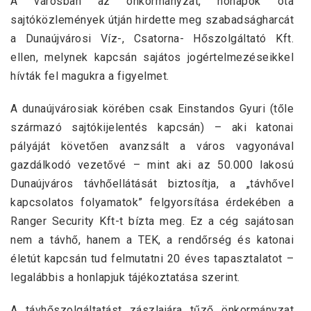
A városban az önkormányzat, hónapok óta
sajtóközlemények útján hirdette meg szabadságharcát
a Dunaújvárosi Víz-, Csatorna- Hőszolgáltató Kft.
ellen, melynek kapcsán sajátos jogértelmezéseikkel
hívták fel magukra a figyelmet.
A dunaújvárosiak körében csak Einstandos Gyuri (tőle
származó sajtókijelentés kapcsán) – aki katonai
pályáját követően avanzsált a város vagyonával
gazdálkodó vezetővé – mint aki az 50.000 lakosú
Dunaújváros távhőellátását biztosítja, a „távhővel
kapcsolatos folyamatok” felgyorsítása érdekében a
Ranger Security Kft-t bízta meg. Ez a cég sajátosan
nem a távhő, hanem a TEK, a rendőrség és katonai
életút kapcsán tud felmutatni 20 éves tapasztalatot –
legalábbis a honlapjuk tájékoztatása szerint.
A távhőszolgáltatást zászlajára tűző önkormányzat