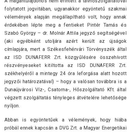
A magántulajdonos nem érintett a távhőszolgáltatóval
folytatott jogvitában, ugyanakkor egyöntetű szakmai
vélemények alapján megállapítható volt, hogy annak
érdekében lépte meg a fentieket Pintér Tamás és
Szabó György – dr. Molnár Attila jegyző segítségével
(aki egyébként utoljára azért került az újságok
címlapjára, mert a Székesfehérvári Törvényszék által
az ISD DUNAFERR Zrt. közgyűlésére összehívott
részvényeseket kitiltotta az ISD DUNAFERR Zrt.
székhelyéről a mintegy 24 óra leforgása alatt hozott
jegyzői határozatával) – hogy a valósan továbbra is a
Dunaújvárosi Víz-, Csatorna-, Hőszolgáltató Kft. által
végzett szolgáltatás tényleges átvételére lehetősége
nyíljon.
Abban is egyöntetűek a vélemények, hogy hiába
próbál ennek kapcsán a DVG Zrt. a Magyar Energetikai