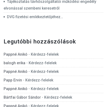
Tájékoztatás távhőszolgáltatói működési engedély
elvonással szembeni keresetről
DVG fizetési emlékeztetőjéhez…
Legutóbbi hozzászólások
Pappné Anikó
-
Kérdezz-felelek
balogh erika
-
Kérdezz-felelek
Pappné Anikó
-
Kérdezz-felelek
Papp Ervin
-
Kérdezz-felelek
Pappné Anikó
-
Kérdezz-felelek
Bártfai Gábor Sándor
-
Kérdezz-felelek
Pappné Anikó
-
Kérdezz-felelek