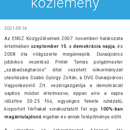
közlemény
2021.09.16.
Az ENSZ Közgyűlésének 2007. novemberi határozata
értelmében
szeptember 15.
a
demokrácia napja
, és
2008 óta világszerte megünneplik. Dunaújváros
jobbikos vezetésű Pintér Tamás polgármester
„szabadságharcos” által vezetett önkormányzat
utasítására Szabó György Zoltán, a DVG Dunaújvárosi
Vagyonkezelő Zrt. vezérigazgatója a demokráciát
sajátos módon értelmezve, éppen erre a napra
időzítve 20-25 fős, egységes fekete ruházatú,
kisportolt férfiakat sorakoztatott fel egy
100%-ban
magántulajdonú
ingatlan és annak felépítménye előtt.