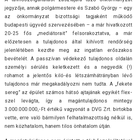
jegyzője, annak polgármestere és Szabó György – egy
az önkormányzat bizottsági tagjaként működő
budapesti ügyvéd szervezésében – a már hivatkozott
20-25 fős „mediátorait” felsorakoztatva, a már
előzetesen a tulajdonos által kihívott rendőrség
jelenlétében kezdte meg az ingatlan erőszakos
bevételét. A passzívan védekező tulajdonos oldalán
személyi sérülés keletkezett és a negyedik (!)
rohamot a jelentős kiló-és létszámhátrányban lévő
tulajdonos már megakadályozni nem tudta. A „fekete
sereg” az épület számos hátsó ajtajának egyikét flex-
szel levágta, így a magántulajdonos mintegy
3.000.000.000,-Ft értékű vagyonát a DVG Zrt. birtokba
vette, erre való bármilyen felhatalmazottság nélkül is,
nem közhatalom, hanem tilos önhatalom útján.