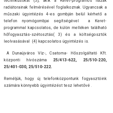
technikusokat (5), akik a Keret-programos házak
radiátorainak felmérésével foglalkoznak. Ugyancsak a
műszaki ügyintézés 4-es gombján belül kérhető a
telefon nyomógombjai segítségével a Keret-
programmal kapcsolatos, de külön melléken található
hőfogyasztás-szétosztás( 3) és a költségosztók
leolvasásával (4) kapcsolatos ügyintézés is.
A Dunaújváros Víz-, Csatorna- Hőszolgáltató Kft.
központi hívószáma
25/413-622, 25/510-220,
25/401-030, 25/510-222.
Reméljük, hogy új telefonközpontunk fogyasztóink
számára könnyebb ügyintézést tesz lehetővé .