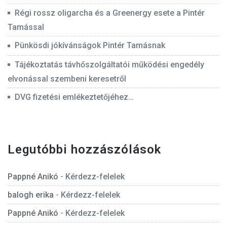
Régi rossz oligarcha és a Greenergy esete a Pintér
Tamással
Pünkösdi jókívánságok Pintér Tamásnak
Tájékoztatás távhőszolgáltatói működési engedély
elvonással szembeni keresetről
DVG fizetési emlékeztetőjéhez…
Legutóbbi hozzászólások
Pappné Anikó
-
Kérdezz-felelek
balogh erika
-
Kérdezz-felelek
Pappné Anikó
-
Kérdezz-felelek