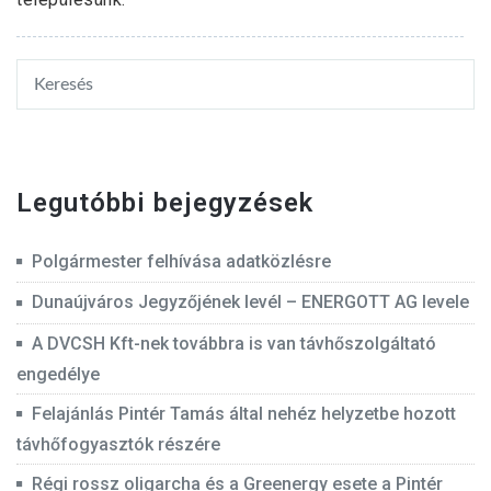
Legutóbbi bejegyzések
Polgármester felhívása adatközlésre
Dunaújváros Jegyzőjének levél – ENERGOTT AG levele
A DVCSH Kft-nek továbbra is van távhőszolgáltató
engedélye
Felajánlás Pintér Tamás által nehéz helyzetbe hozott
távhőfogyasztók részére
Régi rossz oligarcha és a Greenergy esete a Pintér