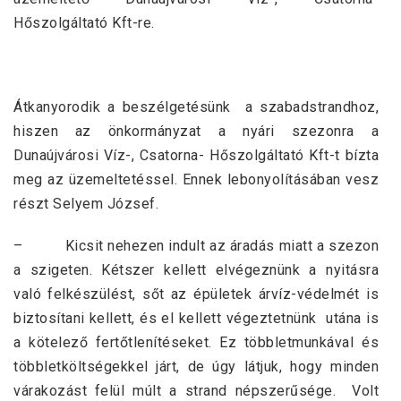
Hőszolgáltató Kft-re.
Átkanyorodik a beszélgetésünk a szabadstrandhoz,
hiszen az önkormányzat a nyári szezonra a
Dunaújvárosi Víz-, Csatorna- Hőszolgáltató Kft-t bízta
meg az üzemeltetéssel. Ennek lebonyolításában vesz
részt Selyem József.
– Kicsit nehezen indult az áradás miatt a szezon
a szigeten. Kétszer kellett elvégeznünk a nyitásra
való felkészülést, sőt az épületek árvíz-védelmét is
biztosítani kellett, és el kellett végeztetnünk utána is
a kötelező fertőtlenítéseket. Ez többletmunkával és
többletköltségekkel járt, de úgy látjuk, hogy minden
várakozást felül múlt a strand népszerűsége. Volt