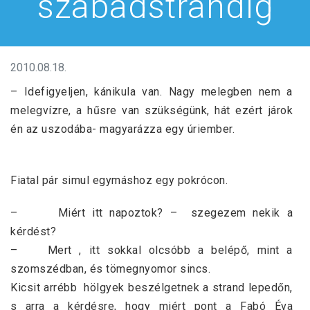
szabadstrandig
2010.08.18.
– Idefigyeljen, kánikula van. Nagy melegben nem a
melegvízre, a hűsre van szükségünk, hát ezért járok
én az uszodába- magyarázza egy úriember.
Fiatal pár simul egymáshoz egy pokrócon.
– Miért itt napoztok? – szegezem nekik a
kérdést?
– Mert , itt sokkal olcsóbb a belépő, mint a
szomszédban, és tömegnyomor sincs.
Kicsit arrébb hölgyek beszélgetnek a strand lepedőn,
s arra a kérdésre, hogy miért pont a Fabó Éva