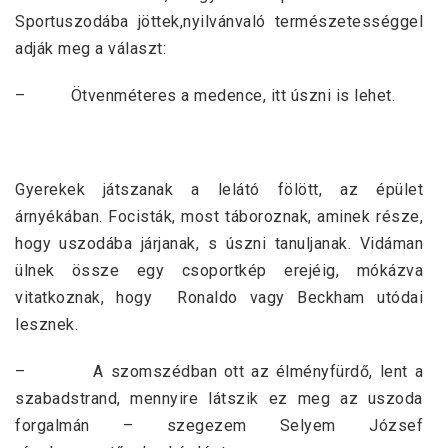
Sportuszodába jöttek,nyilvánvaló természetességgel
adják meg a választ:
– Ötvenméteres a medence, itt úszni is lehet.
Gyerekek játszanak a lelátó fölött, az épület
árnyékában. Focisták, most táboroznak, aminek része,
hogy uszodába járjanak, s úszni tanuljanak. Vidáman
ülnek össze egy csoportkép erejéig, mókázva
vitatkoznak, hogy Ronaldo vagy Beckham utódai
lesznek.
– A szomszédban ott az élményfürdő, lent a
szabadstrand, mennyire látszik ez meg az uszoda
forgalmán – szegezem Selyem József