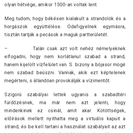
olyan hétvége, amikor 1500-an voltak lent.
Meg tudom, hogy békésen kialakult a strandolók és a
horgászok együttélése. Odafigyelnek egymásra,
tisztán tartják a pecások a maguk partterületét.
– Talán csak azt volt nehéz némelyeknek
elfogadni, hogy nem korlátlanul szabad a strand,
hanem kijelölt vízfelület van. S bizony a bójasor mögé
nem szabad beúszni. Vannak, akik ezt képtelenek
megérteni, s állandóan provokálják a vízimentőt.
Szigorú szabályai lettek ugyanis a szabadtéri
fürdőzésnek, ma már nem azt jelenti, hogy
mindenkinek az csinál, amit akar. Kötöttségek,
előírások mellett nyithatta meg a virtuális kapuit a
strand, és be kell tartani a használat szabályait az azt