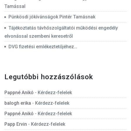
Tamással
Pünkösdi jókívánságok Pintér Tamásnak
Tájékoztatás távhőszolgáltatói működési engedély
elvonással szembeni keresetről
DVG fizetési emlékeztetőjéhez…
Legutóbbi hozzászólások
Pappné Anikó
-
Kérdezz-felelek
balogh erika
-
Kérdezz-felelek
Pappné Anikó
-
Kérdezz-felelek
Papp Ervin
-
Kérdezz-felelek