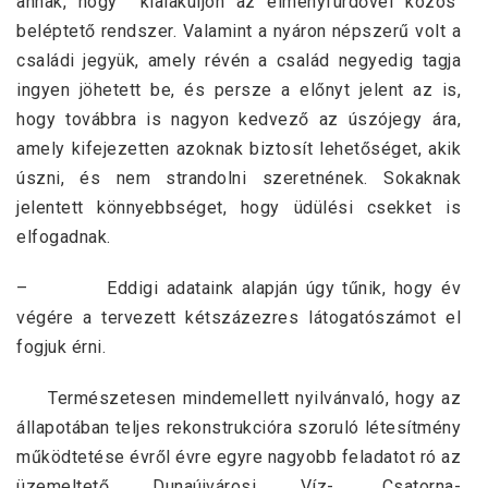
annak, hogy kialakuljon az élményfürdővel közös
beléptető rendszer. Valamint a nyáron népszerű volt a
családi jegyük, amely révén a család negyedig tagja
ingyen jöhetett be, és persze a előnyt jelent az is,
hogy továbbra is nagyon kedvező az úszójegy ára,
amely kifejezetten azoknak biztosít lehetőséget, akik
úszni, és nem strandolni szeretnének. Sokaknak
jelentett könnyebbséget, hogy üdülési csekket is
elfogadnak.
– Eddigi adataink alapján úgy tűnik, hogy év
végére a tervezett kétszázezres látogatószámot el
fogjuk érni.
Természetesen mindemellett nyilvánvaló, hogy az
állapotában teljes rekonstrukcióra szoruló létesítmény
működtetése évről évre egyre nagyobb feladatot ró az
üzemeltető Dunaújvárosi Víz-, Csatorna-