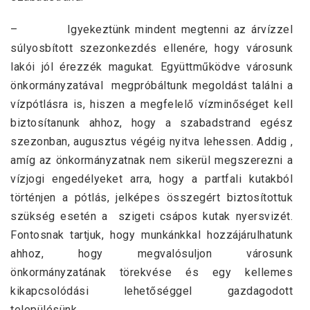
– Igyekeztünk mindent megtenni az árvízzel
súlyosbított szezonkezdés ellenére, hogy városunk
lakói jól érezzék magukat. Együttműködve városunk
önkormányzatával megpróbáltunk megoldást találni a
vízpótlásra is, hiszen a megfelelő vízminőséget kell
biztosítanunk ahhoz, hogy a szabadstrand egész
szezonban, augusztus végéig nyitva lehessen. Addig ,
amíg az önkormányzatnak nem sikerül megszerezni a
vízjogi engedélyeket arra, hogy a partfali kutakból
történjen a pótlás, jelképes összegért biztosítottuk
szükség esetén a szigeti csápos kutak nyersvizét.
Fontosnak tartjuk, hogy munkánkkal hozzájárulhatunk
ahhoz, hogy megvalósuljon városunk
önkormányzatának törekvése és egy kellemes
kikapcsolódási lehetőséggel gazdagodott
településünk.