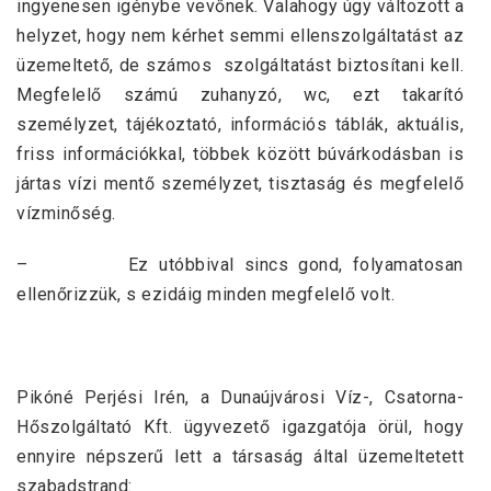
ingyenesen igénybe vevőnek. Valahogy úgy változott a
helyzet, hogy nem kérhet semmi ellenszolgáltatást az
üzemeltető, de számos szolgáltatást biztosítani kell.
Megfelelő számú zuhanyzó, wc, ezt takarító
személyzet, tájékoztató, információs táblák, aktuális,
friss információkkal, többek között búvárkodásban is
jártas vízi mentő személyzet, tisztaság és megfelelő
vízminőség.
– Ez utóbbival sincs gond, folyamatosan
ellenőrizzük, s ezidáig minden megfelelő volt.
Pikóné Perjési Irén, a Dunaújvárosi Víz-, Csatorna-
Hőszolgáltató Kft. ügyvezető igazgatója örül, hogy
ennyire népszerű lett a társaság által üzemeltetett
szabadstrand: