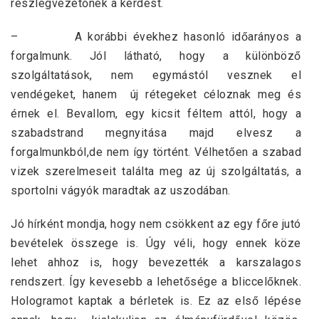
részlegvezetőnek a kérdést.
– A korábbi évekhez hasonló időarányos a
forgalmunk. Jól látható, hogy a különböző
szolgáltatások, nem egymástól vesznek el
vendégeket, hanem új rétegeket céloznak meg és
érnek el. Bevallom, egy kicsit féltem attól, hogy a
szabadstrand megnyitása majd elvesz a
forgalmunkból,de nem így történt. Vélhetően a szabad
vizek szerelmeseit találta meg az új szolgáltatás, a
sportolni vágyók maradtak az uszodában.
Jó hírként mondja, hogy nem csökkent az egy főre jutó
bevételek összege is. Úgy véli, hogy ennek köze
lehet ahhoz is, hogy bevezették a karszalagos
rendszert. Így kevesebb a lehetősége a bliccelőknek.
Hologramot kaptak a bérletek is. Ez az első lépése